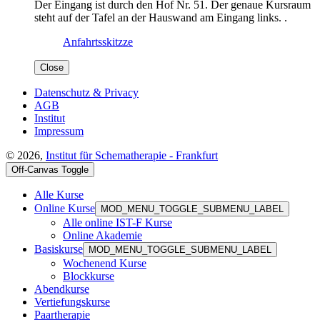
Der Eingang ist durch den Hof Nr. 51. Der genaue Kursraum
steht auf der Tafel an der Hauswand am Eingang links. .
Anfahrtsskitzze
Close
Datenschutz & Privacy
AGB
Institut
Impressum
© 2026,
Institut für Schematherapie - Frankfurt
Off-Canvas Toggle
Alle Kurse
Online Kurse
MOD_MENU_TOGGLE_SUBMENU_LABEL
Alle online IST-F Kurse
Online Akademie
Basiskurse
MOD_MENU_TOGGLE_SUBMENU_LABEL
Wochenend Kurse
Blockkurse
Abendkurse
Vertiefungskurse
Paartherapie