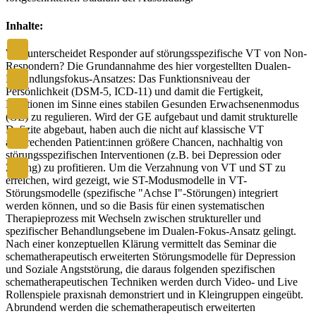
Inhalte:
Was unterscheidet Responder auf störungsspezifische VT von Non-
Respondern? Die Grundannahme des hier vorgestellten Dualen-
Behandlungsfokus-Ansatzes: Das Funktionsniveau der
Persönlichkeit (DSM-5, ICD-11) und damit die Fertigkeit,
Emotionen im Sinne eines stabilen Gesunden Erwachsenenmodus
(GE) zu regulieren. Wird der GE aufgebaut und damit strukturelle
Defizite abgebaut, haben auch die nicht auf klassische VT
ansprechenden Patient:innen größere Chancen, nachhaltig von
störungsspezifischen Interventionen (z.B. bei Depression oder
Zwang) zu profitieren. Um die Verzahnung von VT und ST zu
erreichen, wird gezeigt, wie ST-Modusmodelle in VT-
Störungsmodelle (spezifische "Achse I"-Störungen) integriert
werden können, und so die Basis für einen systematischen
Therapieprozess mit Wechseln zwischen struktureller und
spezifischer Behandlungsebene im Dualen-Fokus-Ansatz gelingt.
Nach einer konzeptuellen Klärung vermittelt das Seminar die
schematherapeutisch erweiterten Störungsmodelle für Depression
und Soziale Angststörung, die daraus folgenden spezifischen
schematherapeutischen Techniken werden durch Video- und Live
Rollenspiele praxisnah demonstriert und in Kleingruppen eingeübt.
Abrundend werden die schematherapeutisch erweiterten