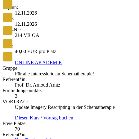
Beginn:
12.11.2026
Ende:
12.11.2026
Kurs-Nr.:
214 VR OA
Preis:
40,00 EUR pro Platz
Ort:
ONLINE AKADEMIE
Gruppe:
Für alle Interessierte an Schematherapie!
Referent*in:
Prof. Dr. Arnoud Arntz
Fortbildungspunkte:
3
VORTRAG:
Update Imagery Rescripting in der Schematherapie
Diesen Kurs / Vortrag buchen
Freie Plätze:
70
Referent*in: